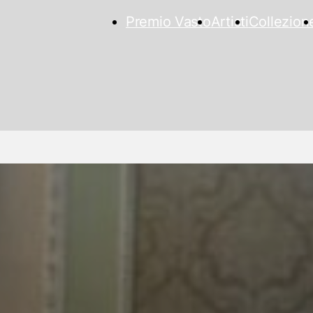
Premio Vasto
Artisti
Collezion
le al Premio Vasto
29 Settembre 2024