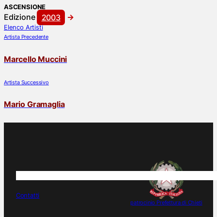
ASCENSIONE
Edizione
2003
Elenco Artisti
Artista Precedente
Marcello Muccini
Artista Successivo
Mario Gramaglia
PREMIO VASTO dal 1959 rileggere in filigrana la storia 
Contatti
patrocinio Prefettura di Chieti