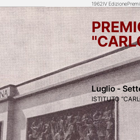
1962
IV Edizione
Premi
PREMI
"CARL
Luglio - Set
ISTITUTO “CAR