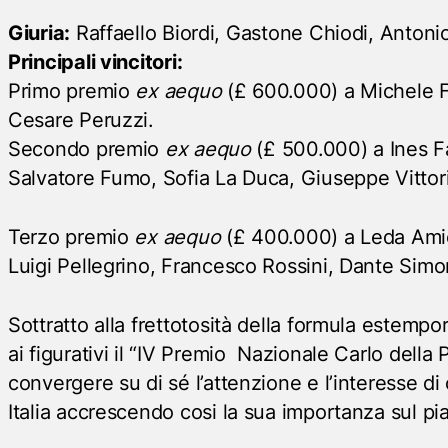
Giuria:
Raffaello Biordi, Gastone Chiodi, Antoni
Principali vincitori:
Primo premio
ex aequo
(£ 600.000) a Michele Fi
Cesare Peruzzi.
Secondo premio
ex aequo
(£ 500.000) a Ines Fa
Salvatore Fumo, Sofia La Duca, Giuseppe Vittori
Terzo premio
ex aequo
(£ 400.000) a Leda Amici
Luigi Pellegrino, Francesco Rossini, Dante Sim
Sottratto alla frettotosità della formula estempo
ai figurativi il “IV Premio Nazionale Carlo della 
convergere su di sé l’attenzione e l’interesse di o
Italia accrescendo cosi la sua importanza sul pi