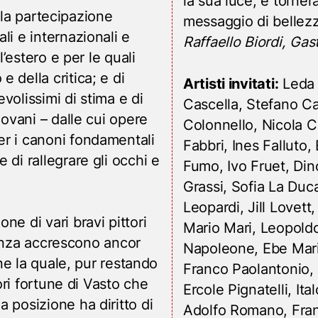
la sua luce; e tornerà
vo la partecipazione
messaggio di bellezz
li e internazionali e
Raffaello Biordi, Ga
l’estero e per le quali
 della critica; e di
Artisti invitati:
Leda 
volissimi di stima e di
Cascella, Stefano Ca
iovani – dalle cui opere
Colonnello, Nicola C
er i canoni fondamentali
Fabbri, Ines Falluto,
 di rallegrare gli occhi e
Fumo, Ivo Fruet, Din
Grassi, Sofia La Duc
Leopardi, Jill Lovett
ne di vari bravi pittori
Mario Mari, Leopoldo
esenza accrescono ancor
Napoleone, Ebe Maria
one la quale, pur restando
Franco Paolantonio, 
iori fortune di Vasto che
Ercole Pignatelli, It
 posizione ha diritto di
Adolfo Romano, Fran