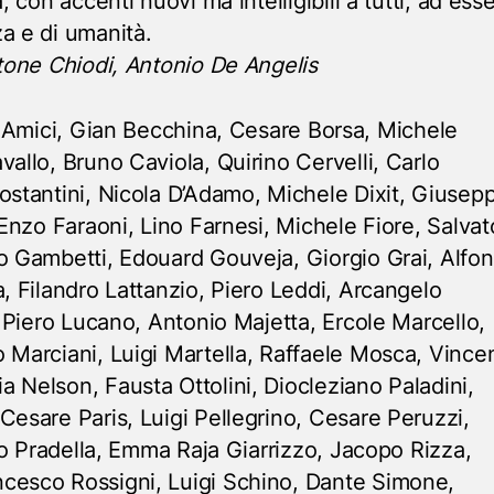
, con accenti nuovi ma intelligibili a tutti, ad ess
a e di umanità.
stone Chiodi, Antonio De Angelis
Amici, Gian Becchina, Cesare Borsa, Michele
vallo, Bruno Caviola, Quirino Cervelli, Carlo
ostantini, Nicola D’Adamo, Michele Dixit, Giusep
 Enzo Faraoni, Lino Farnesi, Michele Fiore, Salvat
o Gambetti, Edouard Gouveja, Giorgio Grai, Alfo
a, Filandro Lattanzio, Piero Leddi, Arcangelo
, Piero Lucano, Antonio Majetta, Ercole Marcello,
 Marciani, Luigi Martella, Raffaele Mosca, Vince
 Nelson, Fausta Ottolini, Diocleziano Paladini,
Cesare Paris, Luigi Pellegrino, Cesare Peruzzi,
alo Pradella, Emma Raja Giarrizzo, Jacopo Rizza,
cesco Rossigni, Luigi Schino, Dante Simone,