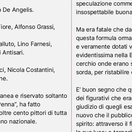
speculazione commerci
o De Angelis.
insospettabile buona
ore, Alfonso Grassi,
Ma era fatale che dal
questa formula ormai
lluto, Lino Farnesi,
e veramente dotati vo
 Antisari.
evidentissima nella B
cerchio onde erano s
, Nicola Costantini,
sorda, per ristabilire
one.
E’ buon segno che qu
ranea e riservato soltanto
dei figurativi che era
Penna”, ha fatto
giudizio di quegli es
ltre cento pittori di tutta
nuovo che il pubblico 
ano nazionale.
spirito: attraverso il 