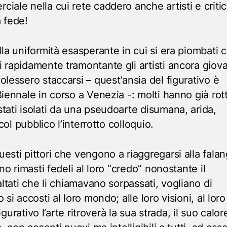
ale nella cui rete caddero anche artisti e critici
 fede!
la uniformità esasperante in cui si era piombati 
 rapidamente tramontante gli artisti ancora giova
lessero staccarsi – quest’ansia del figurativo è
iennale in corso a Venezia -: molti hanno già rott
tati isolati da una pseudoarte disumana, arida,
 col pubblico l’interrotto colloquio.
esti pittori che vengono a riaggregarsi alla fala
no rimasti fedeli al loro “credo” nonostante il
altati che li chiamavano sorpassati, vogliano di
si accosti al loro mondo; alle loro visioni, al loro
figurativo l’arte ritroverà la sua strada, il suo calor