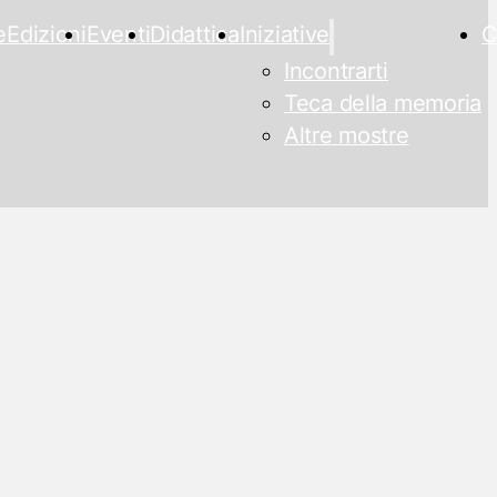
e
Edizioni
Eventi
Didattica
Iniziative
C
Incontrarti
Teca della memoria
Altre mostre