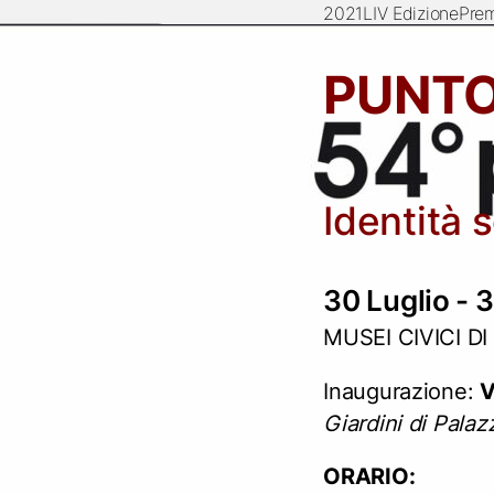
2021
LIV Edizione
Prem
PUNTO
Identità 
30 Luglio - 
MUSEI CIVICI D
Inaugurazione:
V
Giardini di Palaz
ORARIO: