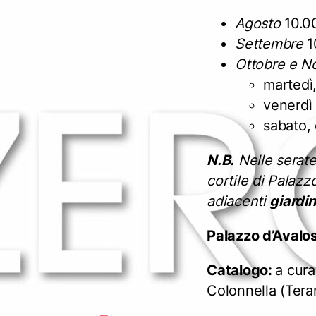
Agosto
10.0
Settembre
1
Ottobre e 
martedì,
venerdì
sabato,
N.B.
Nelle serate
cortile di Palazzo
adiacenti
giardin
Palazzo d’Avalo
Catalogo:
a cura
Colonnella (Ter