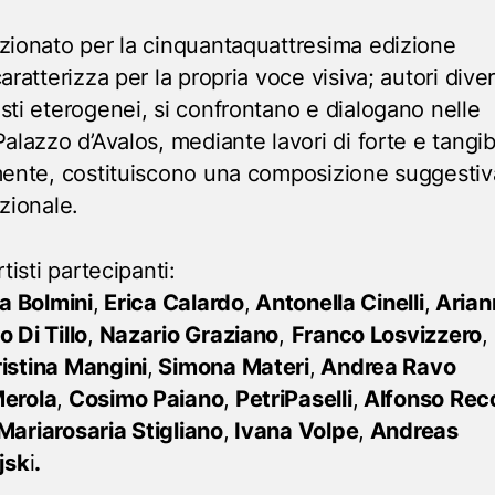
zionato per la cinquantaquattresima edizione
aratterizza per la propria voce visiva; autori diver
sti eterogenei, si confrontano e dialogano nelle
alazzo d’Avalos, mediante lavori di forte e tangib
mente, costituiscono una composizione suggestiv
zionale.
rtisti partecipanti:
a Bolmini
,
Erica Calardo
,
Antonella Cinelli
,
Arian
 Di Tillo
,
Nazario Graziano
,
Franco Losvizzero
,
istina Mangini
,
Simona Materi
,
Andrea Ravo
erola
,
Cosimo Paiano
,
PetriPaselli
,
Alfonso Rec
Mariarosaria Stigliano
,
Ivana Volpe
,
Andreas
jsk
i
.