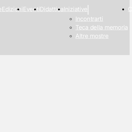
e
Edizioni
Eventi
Didattica
Iniziative
C
Incontrarti
Teca della memoria
Altre mostre