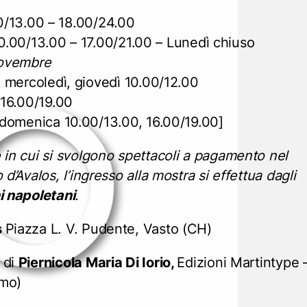
0/13.00 – 18.00/24.00
0.00/13.00 – 17.00/21.00 – Lunedì chiuso
Novembre
 mercoledì, giovedì 10.00/12.00
 16.00/19.00
 domenica 10.00/13.00, 16.00/19.00]
 in cui si svolgono spettacoli a pagamento nel
 d’Avalos, l’ingresso alla mostra si effettua dagli
i napoletani
.
s
Piazza L. V. Pudente, Vasto (CH)
 di
Piernicola Maria Di Iorio,
Edizioni Martintype 
amo)