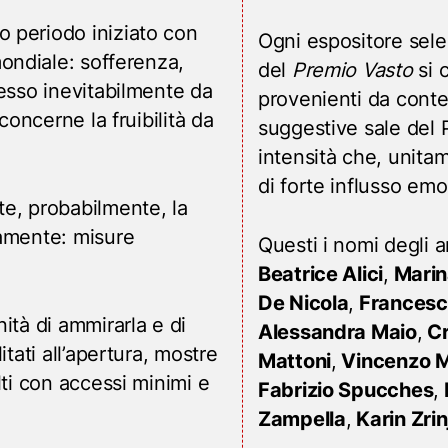
o periodo iniziato con
Ogni espositore sele
ondiale: sofferenza,
del
Premio Vasto
si c
messo inevitabilmente da
provenienti da conte
concerne la fruibilità da
suggestive sale del P
intensità che, unita
di forte influsso emo
e, probabilmente, la
ramente: misure
Questi i nomi degli a
Beatrice Alici
,
Marin
De Nicola
,
Francesco
ità di ammirarla e di
Alessandra Maio
,
Cr
itati all’apertura, mostre
Mattoni
,
Vincenzo M
lti con accessi minimi e
Fabrizio Spucches
,
Zampella
,
Karin Zrin